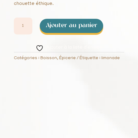
chouette éthique.
QUANTITÉ
Ajouter au panier
DE
LIMONADE
AROMATISÉ
Ajouter à la liste d’envies
ORANGE
Catégories :
Boisson
,
Épicerie
Étiquette :
limonade
1L
LA
MORTUACIENNE
RIEME