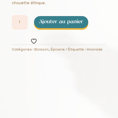
chouette éthique.
QUANTITÉ
Ajouter au panier
DE
LIMONADE
AROMATISÉ
Ajouter à la liste d’envies
CITRON
Catégories :
Boisson
,
Épicerie
Étiquette :
limonade
1L
LA
MORTUACIENNE
RIEME